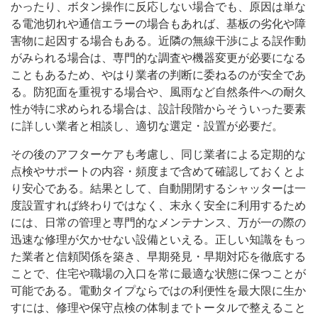
かったり、ボタン操作に反応しない場合でも、原因は単な
る電池切れや通信エラーの場合もあれば、基板の劣化や障
害物に起因する場合もある。近隣の無線干渉による誤作動
がみられる場合は、専門的な調査や機器変更が必要になる
こともあるため、やはり業者の判断に委ねるのが安全であ
る。防犯面を重視する場合や、風雨など自然条件への耐久
性が特に求められる場合は、設計段階からそういった要素
に詳しい業者と相談し、適切な選定・設置が必要だ。
その後のアフターケアも考慮し、同じ業者による定期的な
点検やサポートの内容・頻度まで含めて確認しておくとよ
り安心である。結果として、自動開閉するシャッターは一
度設置すれば終わりではなく、末永く安全に利用するため
には、日常の管理と専門的なメンテナンス、万が一の際の
迅速な修理が欠かせない設備といえる。正しい知識をもっ
た業者と信頼関係を築き、早期発見・早期対応を徹底する
ことで、住宅や職場の入口を常に最適な状態に保つことが
可能である。電動タイプならではの利便性を最大限に生か
すには、修理や保守点検の体制までトータルで整えること