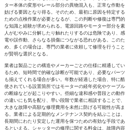
ター本体の変形やレール部分の異物混入も、正常な作動を
妨げる要因となり得る。そのため、最初に原因を特定する
ための点検作業が必要となるが、この判断や修復は専門的
な知識と経験が求められる。電源回路やモーター部分を素
人がむやみに分解したり触れたりするのは危険であり、感
電や誤作動、さらなる損傷につながる恐れがある。このた
め、多くの場合は、専門の業者に依頼して修理を行うこと
が賢明な選択となる。
業者は製品ごとの構造やメーカーごとの仕様に精通してい
るため、短時間で的確な診断が可能であり、必要なパーツ
も揃えてくれる場合が多い。年数が経過した場合、特に酷
使されている設置箇所ではモーターの経年劣化やケーブル
の断線などが起こりやすい。些細な違和感や普段との動作
の違いにも気を配り、早い段階で業者に相談することで、
大きな故障や高額な修理費用を未然に防げる可能性が高ま
る。業者による定期的なメンテナンス契約を結ぶことは、
長期間にわたり安定した運用を保つための有効な手段であ
るといえる。シャッターの修理に関する料金は、故障内容